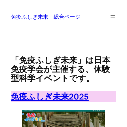
内
容
免疫ふしぎ未来 総合ページ
を
ス
キ
ッ
プ
「免疫ふしぎ未来」は日本
免疫学会が主催する、体験
型科学イベントです。
免疫ふしぎ未来2025